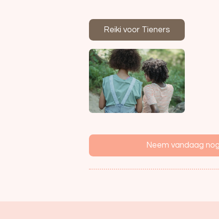
Reiki voor Tieners
Neem vandaag nog c