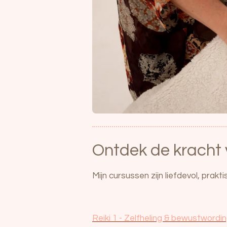
Ontdek de kracht 
Mijn cursussen zijn liefdevol, prak
Reiki 1 - Zelfheling & bewustwordi