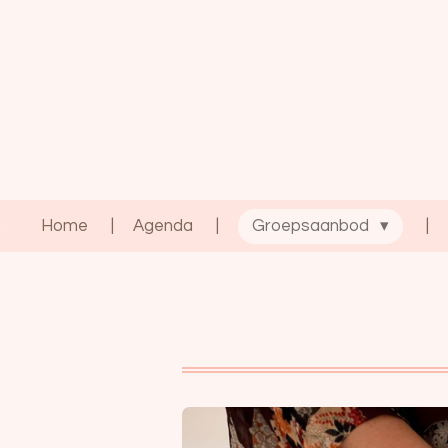
Ga
direct
naar
de
hoofdinhoud
Home
Agenda
Groepsaanbod