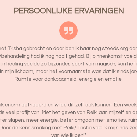
PERSOONLIJKE ERVARINGEN
 met Trisha gebracht en daar ben ik haar nog steeds erg d
behandeling had ik nog nooit gehad. Bij binnenkomst voel
Mijn healing voelde zo bijzonder, soort van magisch, kan h
in mijn lichaam, maar het voornaamste was dat ik sinds jare
Ruimte voor dankbaarheid, energie en emotie.
k enorm getriggerd en wilde dit zelf ook kunnen. Een week lat
 veel profijt van. Met het geven van Reiki aan mijzelf en d
eter slapen, meer energie, beter omgaan met emoties, ruim
Door de kennismaking met Reiki/ Trisha voel ik mij sinds ze
van wie ik ben!"