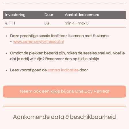
Investering
Duur
Aantal deelnemers
€ 111
3u
min 4 - max 6
Deze prachtige sessie faciliteer ik samen met Suzanne
-
www.ceremonyforthesoul.nl
Omdat de plekken beperkt zijn, raken de sessies snel vol. Voel je
dat je erbij wilt zijn? Reserveer dan op tijd je plekje
Lees vooraf goed de
contra-indicaties
door
Neem ook een kijkje bij ons One Day Retreat
Aankomende data & beschikbaarheid