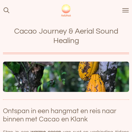
Ga
direct
naar
de
Cacao Journey & Aerial Sound
hoofdinhoud
Healing
Ontspan in een hangmat en reis naar
binnen met Cacao en Klank
Stap in een
warme cocon
van rust en verbinding tijdens